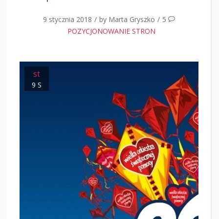
9 stycznia 2018
/
by
Marta Gryszko
/
5
POZYCJONOWANIE STRON
st
9 S