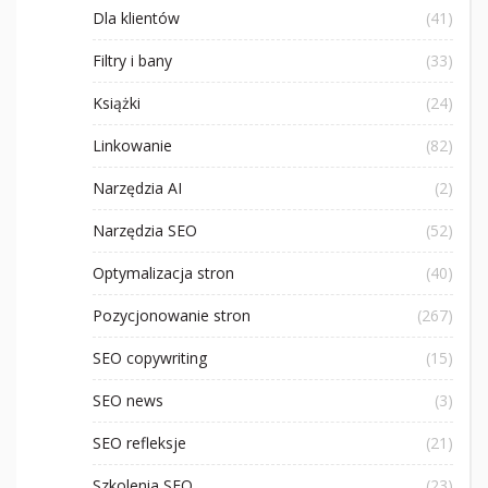
Dla klientów
(41)
Filtry i bany
(33)
Książki
(24)
Linkowanie
(82)
Narzędzia AI
(2)
Narzędzia SEO
(52)
Optymalizacja stron
(40)
Pozycjonowanie stron
(267)
SEO copywriting
(15)
SEO news
(3)
SEO refleksje
(21)
Szkolenia SEO
(23)